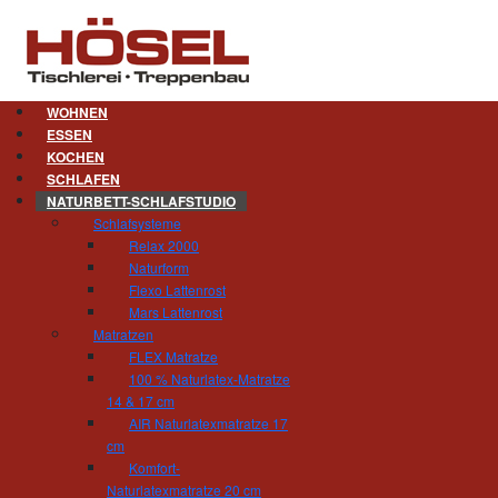
WOHNEN
ESSEN
KOCHEN
Sinfonie-Auflage
SCHLAFEN
NATURBETT-SCHLAFSTUDIO
Schlafsysteme
Relax 2000
Durch die Materialkombination aus 70 % Ten
Naturform
angenehmes Schlafklima mit besten physiolo
Flexo Lattenrost
und natürliche Geruchsreduzierung geschaffen.
Mars Lattenrost
welches mit einer Füllung aus 100 % Tencel (40
Matratzen
Sinfonie-Auflage neben den Eckbändern auch 
FLEX Matratze
Schonwaschgang.
100 % Naturlatex-Matratze
14 & 17 cm
Textilpflege
AIR Naturlatexmatratze 17
cm
Komfort-
Naturlatexmatratze 20 cm