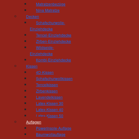
Matratzenbezüge
Tischlerei und Treppenbau Hösel
Nina Matratze
Inhaber Gert Hösel
Decken
Hainstrasse 11
Schafschurwolle-
09212 Limbach-Oberfrohna
Einziehdecke
Telefon: 03722 - 85 159
Tencel-Einziehdecke
Fax: 03722 - 85 150
Zirben-Einziehdecke
mail(at)tischlerei-hoesel.de
Wildseide-
Einziehdecke
Kombi-Einziehdecke
Öffnungszeiten Wohnausstellung:
Kissen
Montag - Donnerstag 10.00 - 18.00 Uhr
4D-Kissen
Freitag 10:00 - 16:00 Uhr
Schafschurwollkissen
und nach Vereinbarung
Tencelkissen
Öffnungszeiten Werkstatt:
Zirbenkissen
Montag - Donnerstag 06.30 - 16.00 Uhr
Lavendelkissen
Latex-Kissen 30
Freitag 06:30 - 14:00 Uhr
Latex-Kissen 40
Latex-Kissen 50
Auflagen
Powerinsole-Auflage
Baumwollauflage