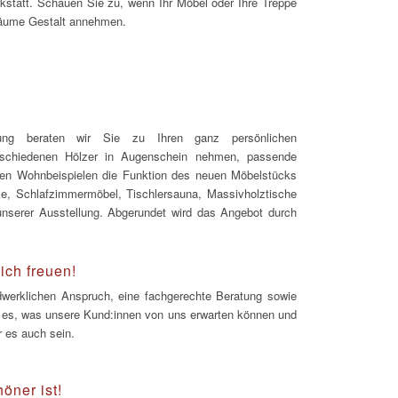
rkstatt. Schauen Sie zu, wenn Ihr Möbel oder Ihre Treppe
träume Gestalt annehmen.
ung beraten wir Sie zu Ihren ganz persönlichen
rschiedenen Hölzer in Augenschein nehmen, passende
len Wohnbeispielen die Funktion des neuen Möbelstücks
nke, Schlafzimmermöbel, Tischlersauna, Massivholztische
unserer Ausstellung. Abgerundet wird das Angebot durch
ich freuen!
ndwerklichen Anspruch, eine fachgerechte Beratung sowie
ist es, was unsere Kund:innen von uns erwarten können und
r es auch sein.
öner ist!