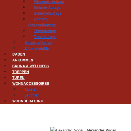
Silverness-Auflage
Sinfonie-Auflage
Schurwollauflage
Daniel Heinig
Comfort-
Tischler
Schurwollauflage
Werkstattleiter
Zirbenauflage
Tencelauflage
Massivholzbetten
Zirbenprodukte
BADEN
Frank Wähnert
ANKOMMEN
Tischler
SAUNA & WELLNESS
TREPPEN
TÜREN
WOHNACCESSOIRES
Tapeten
Mike Zwinzscher
Leuchten
Tischler
WOHNBERATUNG
Alexander Vogel