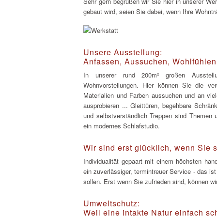
Sehr gern begrüßen wir Sie hier in unserer We
gebaut wird, seien Sie dabei, wenn Ihre Wohn
Unsere Ausstellung:
Anfassen, Aussuchen, Wohlfühlen
In unserer rund 200m² großen Ausstell
Wohnvorstellungen. Hier können Sie die ve
Materialien und Farben aussuchen und an vie
ausprobieren ... Gleittüren, begehbare Schrä
und selbstverständlich Treppen sind Themen 
ein modernes Schlafstudio.
Wir sind erst glücklich, wenn Sie s
Individualität gepaart mit einem höchsten ha
ein zuverlässiger, termintreuer Service - das 
sollen. Erst wenn Sie zufrieden sind, können wi
Umweltschutz:
Weil eine intakte Natur einfach sch