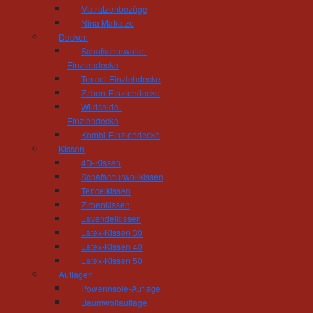
Matratzenbezüge
Diplom-Finanzwirt (
Nina Matratze
Buchhaltung und Ei
Decken
arne.haensch(at)tis
Schafschurwolle-
Einziehdecke
Tencel-Einziehdecke
Laura Förster
Zirben-Einziehdecke
Raumausstattermeis
Wildseide-
Kundenberatung, Ra
Einziehdecke
laura.foerster(at)tis
Kombi-Einziehdecke
Kissen
4D-Kissen
Tobias Müller
Schafschurwollkissen
Tencelkissen
Zimmerer
Zirbenkissen
Kundenberatung Tr
Lavendelkissen
tobias.mueller(at)ti
Latex-Kissen 30
Latex-Kissen 40
Latex-Kissen 50
Isabel Kaden
Auflagen
Tischlermeisterin
Powerinsole-Auflage
Ausbilderin
Baumwollauflage
isabel.kaden(at)tisc