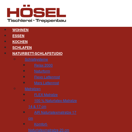
WOHNEN
ESSEN
KOCHEN
Das sind wir.
SCHLAFEN
NATURBETT-SCHLAFSTUDIO
Gert Hösel
Schlafsysteme
Inhaber
Relax 2000
Tischlermeister, ge
Naturform
gert.hoesel(at)tisch
Flexo Lattenrost
Mars Lattenrost
Matratzen
Silke Arnold-Hösel
FLEX Matratze
Personal und Öffentl
100 % Naturlatex-Matratze
silke.arnold-hoesel
14 & 17 cm
AIR Naturlatexmatratze 17
cm
Komfort-
Naturlatexmatratze 20 cm
Arne Hänsch