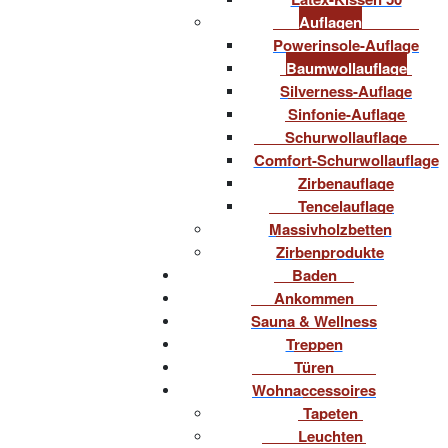
Auflagen
Powerinsole-Auflage
Baumwollauflage
Silverness-Auflage
Sinfonie-Auflage
Schurwollauflage
Comfort-Schurwollauflage
Zirbenauflage
Tencelauflage
Massivholzbetten
Zirbenprodukte
Baden
Ankommen
Sauna & Wellness
Treppen
Türen
Wohnaccessoires
Tapeten
Leuchten