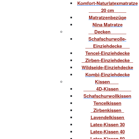
Komfort-Naturlatexmatratze
20 cm
Matratzenbezüge
Nina Matratze
Decken
Schafschurwolle-
Einziehdecke
Tencel-Einziehdecke
Zirben-Einziehdecke
Wildseide-Einziehdecke
Kombi-Einziehdecke
Kissen
4D-Kissen
Schafschurwollkissen
Tencelkissen
Zirbenkissen
Lavendelkissen
Latex-Kissen 30
Latex-Kissen 40
Latex-Kissen 50