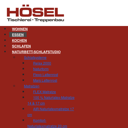
WOHNEN
ESSEN
KOCHEN
Esszimmer. Alle um einen Ti
SCHLAFEN
NATURBETT-SCHLAFSTUDIO
Was gibt es Schöneres, als mit der Familie, 
Schlafsysteme
sitzen und das Essen zu genießen? Ganz bes
Relax 2000
werden ganz nach Ihren Wünschen in unserer W
Naturform
Buche, Ahorn, Eiche, elegantem Nussbaum ode
Flexo Lattenrost
Verwendung von Kernholz, die Verbindung mit Gl
Mars Lattenrost
Matratzen
FLEX Matratze
100 % Naturlatex-Matratze
14 & 17 cm
Tischlerei und Treppenbau Hösel
AIR Naturlatexmatratze 17
Inhaber Gert Hösel
cm
Hainstrasse 11
Komfort-
09212 Limbach-Oberfrohna
Naturlatexmatratze 20 cm