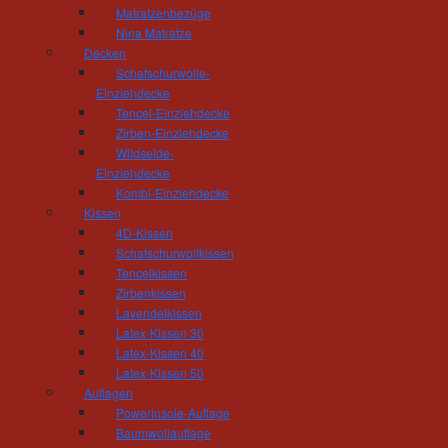
Telefon: 03722 - 85 159
Matratzenbezüge
Fax: 03722 - 85 150
Nina Matratze
mail(at)tischlerei-hoesel.de
Decken
Schafschurwolle-
Einziehdecke
Öffnungszeiten Wohnausstellung:
Tencel-Einziehdecke
Montag - Donnerstag 10.00 - 18.00 Uhr
Zirben-Einziehdecke
Freitag 10:00 - 16:00 Uhr
Wildseide-
und nach Vereinbarung
Einziehdecke
Kombi-Einziehdecke
Öffnungszeiten Werkstatt:
Kissen
Montag - Donnerstag 06.30 - 16.00 Uhr
4D-Kissen
Freitag 06:30 - 14:00 Uhr
Schafschurwollkissen
Tencelkissen
Zirbenkissen
Lavendelkissen
Latex-Kissen 30
Latex-Kissen 40
Latex-Kissen 50
Auflagen
Powerinsole-Auflage
Baumwollauflage