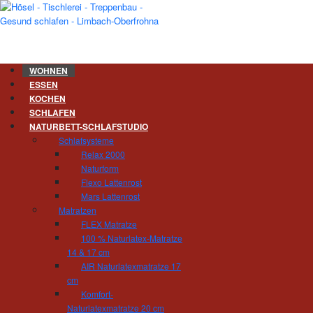
WOHNEN
ESSEN
KOCHEN
Wohnzimmer. Spiegel der Se
SCHLAFEN
NATURBETT-SCHLAFSTUDIO
Mein schönes Zuhause - ganz wesentlich wir
Schlafsysteme
ganze Familie wohlfühlt. Fernsehen, Lesen,
Relax 2000
Funktionen muss ein gutes Wohnzimmer erfülle
Naturform
Flexo Lattenrost
Die moderne Unterhaltungstechnik stellt dabei
Mars Lattenrost
sieht sie aber nicht besonders wohnlich au
Matratzen
Schiebewänden oder versenkbar in ein gesch
FLEX Matratze
Lösungen, die ankommen.
100 % Naturlatex-Matratze
14 & 17 cm
Mit der Wahl der Möbel, der Wandfarbe, der Ma
AIR Naturlatexmatratze 17
dem i-Tüpfelchen durch schöne Wohnaccessoir
cm
Die richtige Auswahl zu treffen, ist nicht imm
Komfort-
dabei. Denn es gibt nichts Schöneres, als nac
Naturlatexmatratze 20 cm