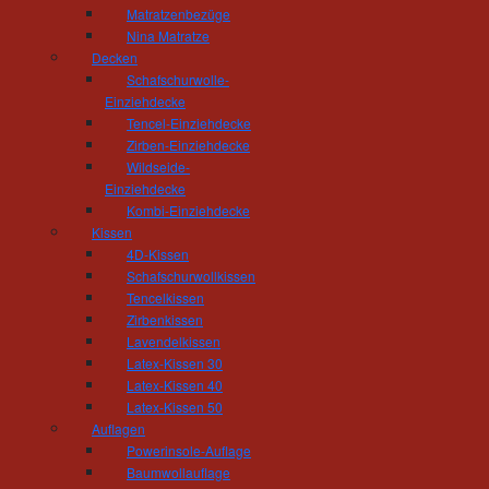
zu sinken, den Blick schweifen zu lassen und z
Matratzenbezüge
Nina Matratze
Decken
Schafschurwolle-
Einziehdecke
Tischlerei und Treppenbau Hösel
Tencel-Einziehdecke
Inhaber Gert Hösel
Zirben-Einziehdecke
Hainstrasse 11
Wildseide-
09212 Limbach-Oberfrohna
Einziehdecke
Telefon: 03722 - 85 159
Kombi-Einziehdecke
Fax: 03722 - 85 150
Kissen
mail(at)tischlerei-hoesel.de
4D-Kissen
Schafschurwollkissen
Tencelkissen
Öffnungszeiten Wohnausstellung:
Zirbenkissen
Montag - Donnerstag 10.00 - 18.00 Uhr
Lavendelkissen
Freitag 10:00 - 16:00 Uhr
Latex-Kissen 30
und nach Vereinbarung
Latex-Kissen 40
Öffnungszeiten Werkstatt:
Latex-Kissen 50
Auflagen
Montag - Donnerstag 06.30 - 16.00 Uhr
Powerinsole-Auflage
Freitag 06:30 - 14:00 Uhr
Baumwollauflage