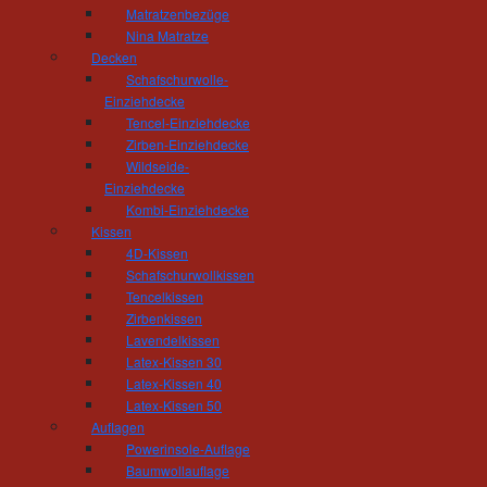
In einem zweiten Schritt kommen wir zu Ihne
Matratzenbezüge
Wie sind die Lichtverhältnisse, welche räuml
Nina Matratze
auch bauliche Veränderungen möglich? Wir 
Decken
ersten Vorschlag.
Schafschurwolle-
Einziehdecke
So könnte es aussehen.
Tencel-Einziehdecke
Zirben-Einziehdecke
Während einer Präsentation in unserem Hau
Wildseide-
Möbelentwürfe, die Farben, Materialien, die 
Einziehdecke
Hölzer für Möbel oder Fußboden, Tapeten od
Kombi-Einziehdecke
Vorhänge oder Gardinen, Leuchten und ander
Kissen
Materialien besser gefallen oder an der Planu
4D-Kissen
werden im endgültigen Angebot konkretisiert.
Schafschurwollkissen
Tencelkissen
Sie haben sich entschieden.
Zirbenkissen
Lavendelkissen
Bei der anschließenden Verwirklichung Ihrer W
Latex-Kissen 30
unserer Region zusammen. Doch ob es um unser
Latex-Kissen 40
Malers, Fliesenlegermeisters, Elektrikers oder
Latex-Kissen 50
sind während der gesamten Bauphase Ihr Anspr
Auflagen
Powerinsole-Auflage
Baumwollauflage