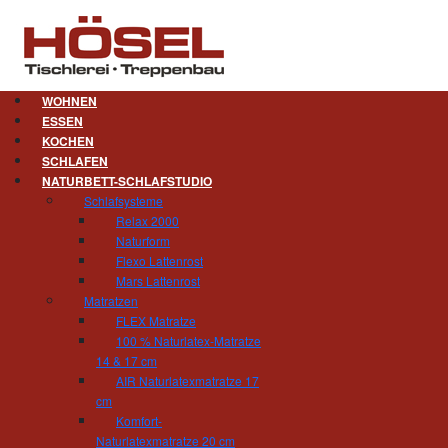
WOHNEN
ESSEN
KOCHEN
Wohnberatung. Das ist mein S
SCHLAFEN
NATURBETT-SCHLAFSTUDIO
Schlafsysteme
Wie möchten Sie gern wohnen?
Relax 2000
Klassisch, natürlich, romantisch, mod
Naturform
Wohnungseinrichtungen planen, ist es uns beso
Flexo Lattenrost
sich auch wirklich zu Hause fühlen. In einem e
Mars Lattenrost
persönlichen Vorlieben: klassische Moderne oder
Matratzen
Chic, Pariser Blau oder Siena-Rot, rund oder 
FLEX Matratze
In unserer über 200m² großen Ausstellung k
100 % Naturlatex-Matratze
nehmen, passende Materialien und Farben au
14 & 17 cm
neuen Möbelstücke ausprobieren.
AIR Naturlatexmatratze 17
cm
Komfort-
Wie ist die heutige Situation?
Naturlatexmatratze 20 cm