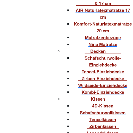
& 17 cm
AIR Naturlatexmatratze 17
cm
Komfort-Naturlatexmatratze
20 cm
Matratzenbezüge
Nina Matratze
Decken
Schafschurwolle-
Einziehdecke
Tencel-Einziehdecke
Zirben-Einziehdecke
Wildseide-Einziehdecke
Kombi-Einziehdecke
Kissen
4D-Kissen
Schafschurwollkissen
Tencelkissen
Zirbenkissen
Lavendelkissen