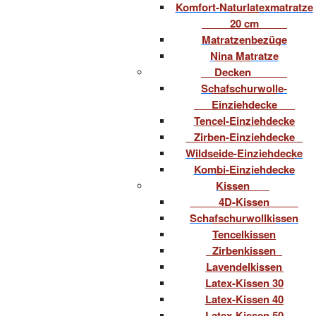
Komfort-Naturlatexmatratze
20 cm
Matratzenbezüge
Nina Matratze
Decken
Schafschurwolle-
Einziehdecke
Tencel-Einziehdecke
Zirben-Einziehdecke
Wildseide-Einziehdecke
Kombi-Einziehdecke
Kissen
4D-Kissen
Schafschurwollkissen
Tencelkissen
Zirbenkissen
Lavendelkissen
Latex-Kissen 30
Latex-Kissen 40
Latex-Kissen 50