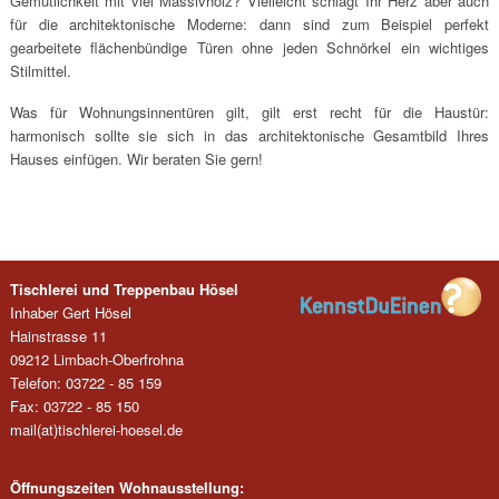
Gemütlichkeit mit viel Massivholz? Vielleicht schlägt Ihr Herz aber auch
für die architektonische Moderne: dann sind zum Beispiel perfekt
gearbeitete flächenbündige Türen ohne jeden Schnörkel ein wichtiges
Stilmittel.
Was für Wohnungsinnentüren gilt, gilt erst recht für die Haustür:
harmonisch sollte sie sich in das architektonische Gesamtbild Ihres
Hauses einfügen. Wir beraten Sie gern!
Tischlerei und Treppenbau Hösel
Inhaber Gert Hösel
Hainstrasse 11
09212 Limbach-Oberfrohna
Telefon: 03722 - 85 159
Fax: 03722 - 85 150
mail(at)tischlerei-hoesel.de
Öffnungszeiten Wohnausstellung: