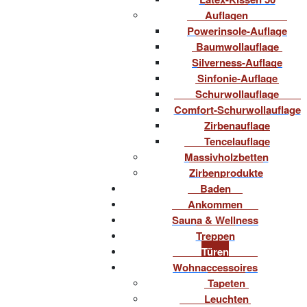
Auflagen
Powerinsole-Auflage
Baumwollauflage
Silverness-Auflage
Sinfonie-Auflage
Schurwollauflage
Comfort-Schurwollauflage
Zirbenauflage
Tencelauflage
Massivholzbetten
Zirbenprodukte
Baden
Ankommen
Sauna & Wellness
Treppen
Türen
Wohnaccessoires
Tapeten
Leuchten