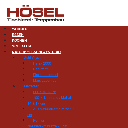
WOHNEN
ESSEN
KOCHEN
Türen. Prägen das Haus.
SCHLAFEN
NATURBETT-SCHLAFSTUDIO
Die Wahl der Zimmertüren ist für den Stil 
Schlafsysteme
nachhaltig, welches Gepräge das Haus zukünf
Relax 2000
geradlinig oder mit vielen Ornamenten? Den Land
Naturform
Skandinaviens oder lieber von alpenländischer 
Flexo Lattenrost
Herz aber auch für die architektonische M
Mars Lattenrost
flächenbündige Türen ohne jeden Schnörkel ein w
Matratzen
FLEX Matratze
Was für Wohnungsinnentüren gilt, gilt erst r
100 % Naturlatex-Matratze
architektonische Gesamtbild Ihres Hauses einfü
14 & 17 cm
AIR Naturlatexmatratze 17
cm
Komfort-
Naturlatexmatratze 20 cm