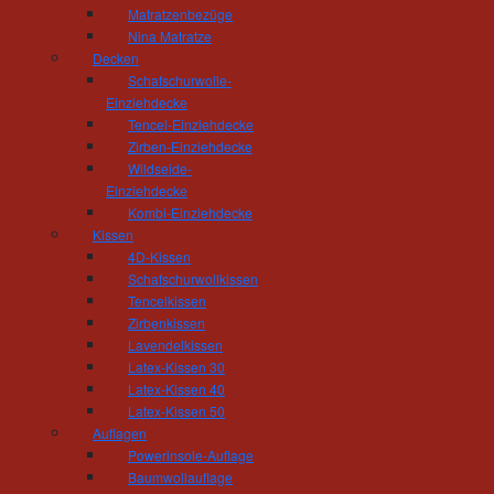
Tischlerei und Treppenbau Hösel
Matratzenbezüge
Inhaber Gert Hösel
Nina Matratze
Hainstrasse 11
Decken
09212 Limbach-Oberfrohna
Schafschurwolle-
Telefon: 03722 - 85 159
Einziehdecke
Fax: 03722 - 85 150
Tencel-Einziehdecke
mail(at)tischlerei-hoesel.de
Zirben-Einziehdecke
Wildseide-
Einziehdecke
Öffnungszeiten Wohnausstellung:
Kombi-Einziehdecke
Montag - Donnerstag 10.00 - 18.00 Uhr
Kissen
Freitag 10:00 - 16:00 Uhr
4D-Kissen
und nach Vereinbarung
Schafschurwollkissen
Öffnungszeiten Werkstatt:
Tencelkissen
Zirbenkissen
Montag - Donnerstag 06.30 - 16.00 Uhr
Lavendelkissen
Freitag 06:30 - 14:00 Uhr
Latex-Kissen 30
Latex-Kissen 40
Latex-Kissen 50
Auflagen
Powerinsole-Auflage
Baumwollauflage