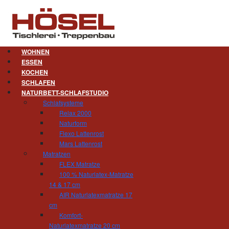
WOHNEN
ESSEN
KOCHEN
Türen. Prägen das Haus.
SCHLAFEN
NATURBETT-SCHLAFSTUDIO
Die Wahl der Zimmertüren ist für den Stil 
Schlafsysteme
nachhaltig, welches Gepräge das Haus zukünf
Relax 2000
geradlinig oder mit vielen Ornamenten? Den Land
Naturform
Skandinaviens oder lieber von alpenländischer 
Flexo Lattenrost
Herz aber auch für die architektonische M
Mars Lattenrost
flächenbündige Türen ohne jeden Schnörkel ein w
Matratzen
FLEX Matratze
Was für Wohnungsinnentüren gilt, gilt erst r
100 % Naturlatex-Matratze
architektonische Gesamtbild Ihres Hauses einfü
14 & 17 cm
AIR Naturlatexmatratze 17
cm
Komfort-
Naturlatexmatratze 20 cm