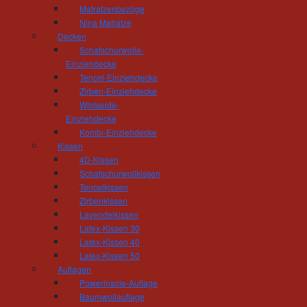
Tischlerei und Treppenbau Hösel
Matratzenbezüge
Inhaber Gert Hösel
Nina Matratze
Hainstrasse 11
Decken
09212 Limbach-Oberfrohna
Schafschurwolle-
Telefon: 03722 - 85 159
Einziehdecke
Fax: 03722 - 85 150
Tencel-Einziehdecke
mail(at)tischlerei-hoesel.de
Zirben-Einziehdecke
Wildseide-
Einziehdecke
Öffnungszeiten Wohnausstellung:
Kombi-Einziehdecke
Montag - Donnerstag 10.00 - 18.00 Uhr
Kissen
Freitag 10:00 - 16:00 Uhr
4D-Kissen
und nach Vereinbarung
Schafschurwollkissen
Öffnungszeiten Werkstatt:
Tencelkissen
Zirbenkissen
Montag - Donnerstag 06.30 - 16.00 Uhr
Lavendelkissen
Freitag 06:30 - 14:00 Uhr
Latex-Kissen 30
Latex-Kissen 40
Latex-Kissen 50
Auflagen
Powerinsole-Auflage
Baumwollauflage