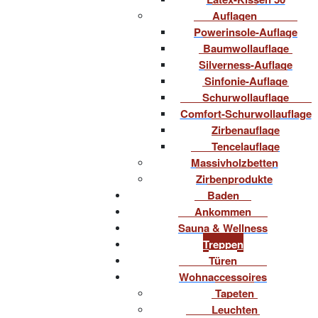
Auflagen
Powerinsole-Auflage
Baumwollauflage
Silverness-Auflage
Sinfonie-Auflage
Schurwollauflage
Comfort-Schurwollauflage
Zirbenauflage
Tencelauflage
Massivholzbetten
Zirbenprodukte
Baden
Ankommen
Sauna & Wellness
Treppen
Türen
Wohnaccessoires
Tapeten
Leuchten