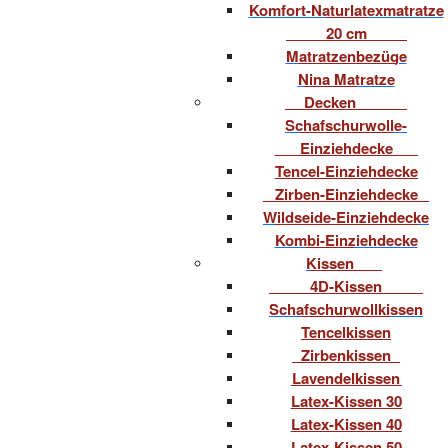
Komfort-Naturlatexmatratze
20 cm
Matratzenbezüge
Nina Matratze
Decken
Schafschurwolle-
Einziehdecke
Tencel-Einziehdecke
Zirben-Einziehdecke
Wildseide-Einziehdecke
Kombi-Einziehdecke
Kissen
4D-Kissen
Schafschurwollkissen
Tencelkissen
Zirbenkissen
Lavendelkissen
Latex-Kissen 30
Latex-Kissen 40
Latex-Kissen 50