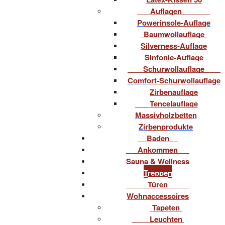
Auflagen
Powerinsole-Auflage
Baumwollauflage
Silverness-Auflage
Sinfonie-Auflage
Schurwollauflage
Comfort-Schurwollauflage
Zirbenauflage
Tencelauflage
Massivholzbetten
Zirbenprodukte
Baden
Ankommen
Sauna & Wellness
Treppen
Türen
Wohnaccessoires
Tapeten
Leuchten