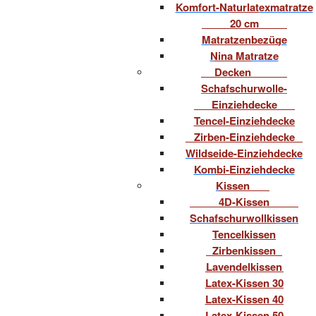
Komfort-Naturlatexmatratze
20 cm
Matratzenbezüge
Nina Matratze
Decken
Schafschurwolle-
Einziehdecke
Tencel-Einziehdecke
Zirben-Einziehdecke
Wildseide-Einziehdecke
Kombi-Einziehdecke
Kissen
4D-Kissen
Schafschurwollkissen
Tencelkissen
Zirbenkissen
Lavendelkissen
Latex-Kissen 30
Latex-Kissen 40
Latex-Kissen 50