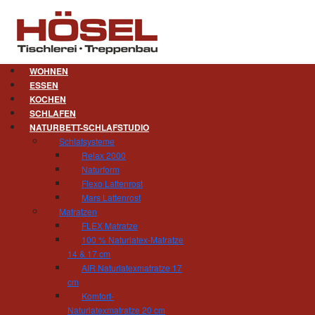
WOHNEN
ESSEN
KOCHEN
Treppen. Zum Leben.
SCHLAFEN
NATURBETT-SCHLAFSTUDIO
Treppenbauen ist unsere Leidenschaft. Nicht 
Schlafsysteme
Großvater war ein weithin bekannter Treppenb
Relax 2000
des Treppenbaus immer weiter verfeinert.
Naturform
Flexo Lattenrost
Treppenbau Hösel steht für den handwerklich ho
Mars Lattenrost
Sie Ihr ganzes Leben lang begleiten wird. Se
Matratzen
Freude an der Treppe haben. Deswegen sollten S
FLEX Matratze
bei der Findung der idealen Treppenlösung.
100 % Naturlatex-Matratze
14 & 17 cm
Als erfahrener Treppenbaubetrieb bieten wir Ih
AIR Naturlatexmatratze 17
gewendelt - eingestemmt, aufgesattelt, 
cm
Kragstufentreppe oder Faltwerk ausgeführt
Komfort-
Lichtelementen. Es gibt unzählige Möglic
Naturlatexmatratze 20 cm