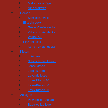
Wohnambiente passt und die täglichen Anfor
Matratzenbezüge
selbstverständlich. Besonders am Herzen 
Nina Matratze
gestalterische Ausführung. Treppensteigen soll 
Decken
Schafschurwolle-
Einziehdecke
Tencel-Einziehdecke
Zirben-Einziehdecke
Wildseide-
Einziehdecke
Tischlerei und Treppenbau Hösel
Kombi-Einziehdecke
Inhaber Gert Hösel
Kissen
Hainstrasse 11
4D-Kissen
09212 Limbach-Oberfrohna
Schafschurwollkissen
Telefon: 03722 - 85 159
Tencelkissen
Fax: 03722 - 85 150
Zirbenkissen
mail(at)tischlerei-hoesel.de
Lavendelkissen
Latex-Kissen 30
Latex-Kissen 40
Öffnungszeiten Wohnausstellung:
Latex-Kissen 50
Montag - Donnerstag 10.00 - 18.00 Uhr
Auflagen
Freitag 10:00 - 16:00 Uhr
Powerinsole-Auflage
und nach Vereinbarung
Baumwollauflage