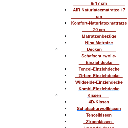
& 17 cm
AIR Naturlatexmatratze 17
cm
Komfort-Naturlatexmatratze
20 cm
Matratzenbezüge
Nina Matratze
Decken
Schafschurwolle-
Einziehdecke
Tencel-Einziehdecke
Zirben-Einziehdecke
Wildseide-Einziehdecke
Kombi-Einziehdecke
Kissen
4D-Kissen
Schafschurwollkissen
Tencelkissen
Zirbenkissen
Lavendelkissen