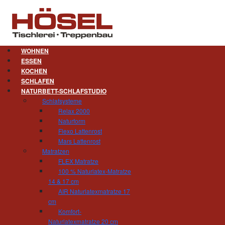
WOHNEN
ESSEN
KOCHEN
Treppen. Zum Leben.
SCHLAFEN
NATURBETT-SCHLAFSTUDIO
Treppenbauen ist unsere Leidenschaft. Nicht 
Schlafsysteme
Großvater war ein weithin bekannter Treppenb
Relax 2000
des Treppenbaus immer weiter verfeinert.
Naturform
Flexo Lattenrost
Treppenbau Hösel steht für den handwerklich ho
Mars Lattenrost
Sie Ihr ganzes Leben lang begleiten wird. Se
Matratzen
Freude an der Treppe haben. Deswegen sollten S
FLEX Matratze
bei der Findung der idealen Treppenlösung.
100 % Naturlatex-Matratze
14 & 17 cm
Als erfahrener Treppenbaubetrieb bieten wir Ih
AIR Naturlatexmatratze 17
gewendelt - eingestemmt, aufgesattelt, 
cm
Kragstufentreppe oder Faltwerk ausgeführt
Komfort-
Lichtelementen. Es gibt unzählige Möglic
Naturlatexmatratze 20 cm