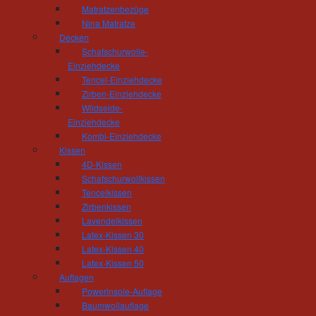
Wohnambiente passt und die täglichen Anfor
Matratzenbezüge
selbstverständlich. Besonders am Herzen 
Nina Matratze
gestalterische Ausführung. Treppensteigen soll 
Decken
Schafschurwolle-
Einziehdecke
Tencel-Einziehdecke
Zirben-Einziehdecke
Wildseide-
Einziehdecke
Tischlerei und Treppenbau Hösel
Kombi-Einziehdecke
Inhaber Gert Hösel
Kissen
Hainstrasse 11
4D-Kissen
09212 Limbach-Oberfrohna
Schafschurwollkissen
Telefon: 03722 - 85 159
Tencelkissen
Fax: 03722 - 85 150
Zirbenkissen
mail(at)tischlerei-hoesel.de
Lavendelkissen
Latex-Kissen 30
Latex-Kissen 40
Öffnungszeiten Wohnausstellung:
Latex-Kissen 50
Montag - Donnerstag 10.00 - 18.00 Uhr
Auflagen
Freitag 10:00 - 16:00 Uhr
Powerinsole-Auflage
und nach Vereinbarung
Baumwollauflage