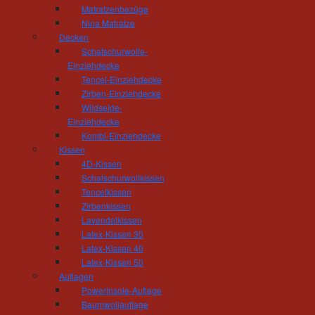
Matratzenbezüge
Nina Matratze
Decken
Tischlerei und Treppenbau Hösel
Schafschurwolle-
Inhaber Gert Hösel
Einziehdecke
Hainstrasse 11
Tencel-Einziehdecke
09212 Limbach-Oberfrohna
Zirben-Einziehdecke
Telefon: 03722 - 85 159
Wildseide-
Einziehdecke
Fax: 03722 - 85 150
Kombi-Einziehdecke
mail(at)tischlerei-hoesel.de
Kissen
4D-Kissen
Öffnungszeiten Wohnausstellung:
Schafschurwollkissen
Montag - Donnerstag 10.00 - 18.00 Uhr
Tencelkissen
Freitag 10:00 - 16:00 Uhr
Zirbenkissen
und nach Vereinbarung
Lavendelkissen
Latex-Kissen 30
Öffnungszeiten Werkstatt:
Latex-Kissen 40
Montag - Donnerstag 06.30 - 16.00 Uhr
Latex-Kissen 50
Freitag 06:30 - 14:00 Uhr
Auflagen
Powerinsole-Auflage
Baumwollauflage