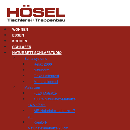
WOHNEN
ESSEN
KOCHEN
Sauna. Maßgeschneidert sch
SCHLAFEN
NATURBETT-SCHLAFSTUDIO
Baute man sich früher eine eigene Sauna eher
Schlafsysteme
schicker Bestandteil des Badezimmers, welc
Relax 2000
Entsprechend hat sich auch die Optik modern
Naturform
Lattung bestimmt das Bild - heute verwendet m
Flexo Lattenrost
feine Vertäfelungen erinnern. Ganzglasfront
Mars Lattenrost
grenzenloses Wohlgefühl. Als Tischler sin
Matratzen
bauphysikalischen Besonderheiten abschätze
FLEX Matratze
Sauna: ob römischer Badetempel oder moderne kl
100 % Naturlatex-Matratze
14 & 17 cm
Eine Alternative: Infrarot-Kabinen ermöglich
AIR Naturlatexmatratze 17
Platz. Einzeln oder in Kombination mit der Sa
cm
Lösung.
Komfort-
Naturlatexmatratze 20 cm