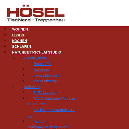
WOHNEN
ESSEN
KOCHEN
Badezimmer. Längst nicht me
SCHLAFEN
NATURBETT-SCHLAFSTUDIO
Von allen Wohnbereichen hat sich das Badezi
Schlafsysteme
Nur Duschen und Zähneputzen ist längst n
Relax 2000
Entspannung, des Wohlfühlens und der inneren
Naturform
Fließen bis zur Decke viele natürliche Material
Flexo Lattenrost
ganz oben auf der Wunschliste. Als Massivhol
Mars Lattenrost
genau und empfehlen Ihnen diese. Genauso wiss
Matratzen
feuchtigkeitsregulierender Naturstein die 
FLEX Matratze
gestalten wir Ihr Bad zu einem modernen Ort de
100 % Naturlatex-Matratze
14 & 17 cm
Auch eine
Sauna oder eine Infrarotkabine
gehör
AIR Naturlatexmatratze 17
Ausstellung über die Vielzahl der Möglichkeiten
cm
Komfort-
Naturlatexmatratze 20 cm