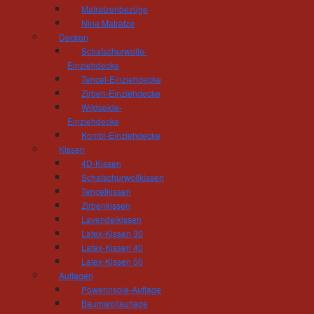
Matratzenbezüge
Nina Matratze
Tischlerei und Treppenbau Hösel
Decken
Inhaber Gert Hösel
Schafschurwolle-
Hainstrasse 11
Einziehdecke
09212 Limbach-Oberfrohna
Tencel-Einziehdecke
Telefon: 03722 - 85 159
Zirben-Einziehdecke
Fax: 03722 - 85 150
Wildseide-
Einziehdecke
mail(at)tischlerei-hoesel.de
Kombi-Einziehdecke
Kissen
Öffnungszeiten Wohnausstellung:
4D-Kissen
Montag - Donnerstag 10.00 - 18.00 Uhr
Schafschurwollkissen
Freitag 10:00 - 16:00 Uhr
Tencelkissen
und nach Vereinbarung
Zirbenkissen
Lavendelkissen
Öffnungszeiten Werkstatt:
Latex-Kissen 30
Montag - Donnerstag 06.30 - 16.00 Uhr
Latex-Kissen 40
Freitag 06:30 - 14:00 Uhr
Latex-Kissen 50
Auflagen
Powerinsole-Auflage
Baumwollauflage