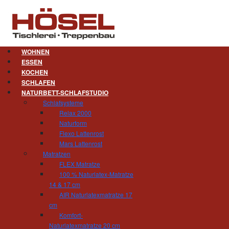
WOHNEN
ESSEN
KOCHEN
Badezimmer. Längst nicht me
SCHLAFEN
NATURBETT-SCHLAFSTUDIO
Von allen Wohnbereichen hat sich das Badezi
Schlafsysteme
Nur Duschen und Zähneputzen ist längst n
Relax 2000
Entspannung, des Wohlfühlens und der inneren
Naturform
Fließen bis zur Decke viele natürliche Material
Flexo Lattenrost
ganz oben auf der Wunschliste. Als Massivhol
Mars Lattenrost
genau und empfehlen Ihnen diese. Genauso wiss
Matratzen
feuchtigkeitsregulierender Naturstein die 
FLEX Matratze
gestalten wir Ihr Bad zu einem modernen Ort de
100 % Naturlatex-Matratze
14 & 17 cm
Auch eine
Sauna oder eine Infrarotkabine
gehör
AIR Naturlatexmatratze 17
Ausstellung über die Vielzahl der Möglichkeiten
cm
Komfort-
Naturlatexmatratze 20 cm