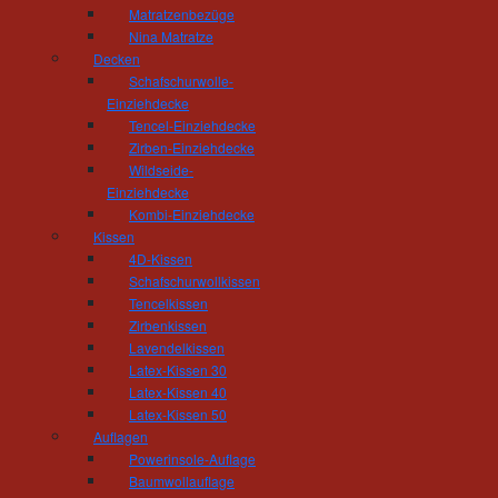
Matratzenbezüge
Nina Matratze
Tischlerei und Treppenbau Hösel
Decken
Inhaber Gert Hösel
Schafschurwolle-
Hainstrasse 11
Einziehdecke
09212 Limbach-Oberfrohna
Tencel-Einziehdecke
Telefon: 03722 - 85 159
Zirben-Einziehdecke
Fax: 03722 - 85 150
Wildseide-
Einziehdecke
mail(at)tischlerei-hoesel.de
Kombi-Einziehdecke
Kissen
Öffnungszeiten Wohnausstellung:
4D-Kissen
Montag - Donnerstag 10.00 - 18.00 Uhr
Schafschurwollkissen
Freitag 10:00 - 16:00 Uhr
Tencelkissen
und nach Vereinbarung
Zirbenkissen
Lavendelkissen
Öffnungszeiten Werkstatt:
Latex-Kissen 30
Montag - Donnerstag 06.30 - 16.00 Uhr
Latex-Kissen 40
Freitag 06:30 - 14:00 Uhr
Latex-Kissen 50
Auflagen
Powerinsole-Auflage
Baumwollauflage