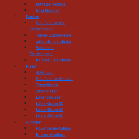
Matratzenbezüge
Nina Matratze
Decken
Schafschurwolle-
Einziehdecke
regional | nachhaltig | Tischl
Tencel-Einziehdecke
Zirben-Einziehdecke
Liebe Besucherinnen, liebe Besucher,
Wildseide-
Einziehdecke
herzlich willkommen bei der Tischlerei Hös
Kombi-Einziehdecke
Weg zu uns gefunden haben. Hier können Sie 
Kissen
verschaffen, bei der höchster handwerklich
4D-Kissen
Unternehmenskonzept und die Zufriedenheit uns
Schafschurwollkissen
Tencelkissen
Schon heute laden wir Sie ein, uns auch ei
Zirbenkissen
um sich von uns und unserer Philosophie z
Lavendelkissen
Wohnausstellung, in der wir Sie zu Ihren ga
Latex-Kissen 30
Sie verschiedene Hölzer in Augenschein neh
Latex-Kissen 40
vielen Wohnbeispielen die Funktion des neuen
Latex-Kissen 50
Auflagen
Wir freuen uns auf Ihren Besuch!
Powerinsole-Auflage
Baumwollauflage
Mit wohnmeisterlichen Grüßen