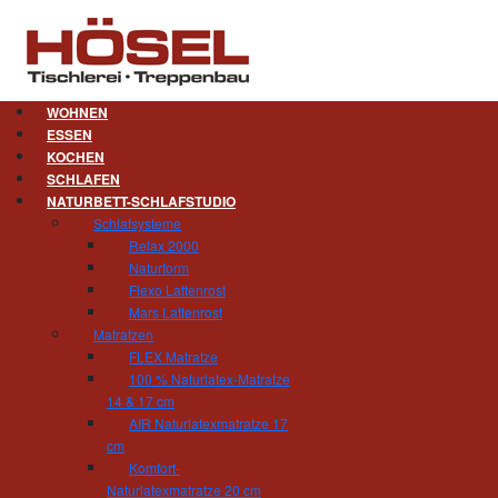
WOHNEN
ESSEN
KOCHEN
SCHLAFEN
NATURBETT-SCHLAFSTUDIO
Schlafsysteme
Relax 2000
Naturform
Flexo Lattenrost
Mars Lattenrost
Matratzen
FLEX Matratze
100 % Naturlatex-Matratze
14 & 17 cm
AIR Naturlatexmatratze 17
cm
Komfort-
Naturlatexmatratze 20 cm