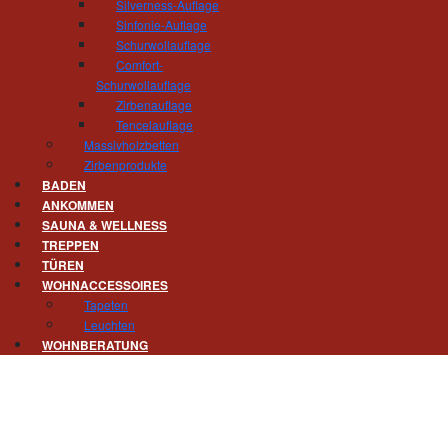
Silverness-Auflage
Gert Hösel und sein Team
Sinfonie-Auflage
Schurwollauflage
Comfort-
Erste Einblicke finden Sie auch schon auf Inst
Schurwollauflage
Zirbenauflage
Tencelauflage
Massivholzbetten
Oder lassen Sie sich vorab beim Blättern durch
Zirbenprodukte
BADEN
ANKOMMEN
SAUNA & WELLNESS
TREPPEN
TÜREN
WOHNACCESSOIRES
Tapeten
Leuchten
WOHNBERATUNG