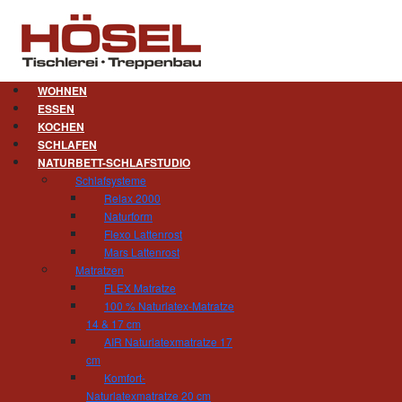
WOHNEN
ESSEN
KOCHEN
SCHLAFEN
NATURBETT-SCHLAFSTUDIO
Schlafsysteme
Relax 2000
Naturform
Flexo Lattenrost
Mars Lattenrost
Matratzen
FLEX Matratze
100 % Naturlatex-Matratze
14 & 17 cm
AIR Naturlatexmatratze 17
cm
Komfort-
Naturlatexmatratze 20 cm