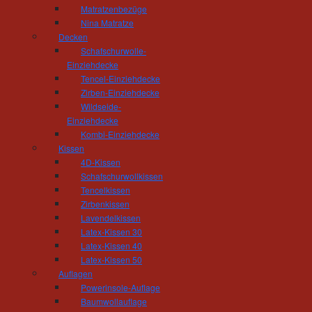
Matratzenbezüge
Nina Matratze
Decken
Schafschurwolle-
Einziehdecke
regional | nachhaltig | Tischl
Tencel-Einziehdecke
Zirben-Einziehdecke
Liebe Besucherinnen, liebe Besucher,
Wildseide-
Einziehdecke
herzlich willkommen bei der Tischlerei Hös
Kombi-Einziehdecke
Weg zu uns gefunden haben. Hier können Sie 
Kissen
verschaffen, bei der höchster handwerklich
4D-Kissen
Unternehmenskonzept und die Zufriedenheit uns
Schafschurwollkissen
Tencelkissen
Schon heute laden wir Sie ein, uns auch ei
Zirbenkissen
um sich von uns und unserer Philosophie z
Lavendelkissen
Wohnausstellung, in der wir Sie zu Ihren ga
Latex-Kissen 30
Sie verschiedene Hölzer in Augenschein neh
Latex-Kissen 40
vielen Wohnbeispielen die Funktion des neuen
Latex-Kissen 50
Auflagen
Wir freuen uns auf Ihren Besuch!
Powerinsole-Auflage
Baumwollauflage
Mit wohnmeisterlichen Grüßen