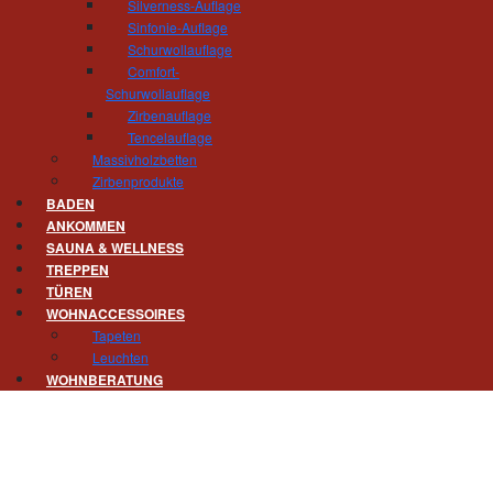
Silverness-Auflage
Gert Hösel und sein Team
Sinfonie-Auflage
Schurwollauflage
Comfort-
Erste Einblicke finden Sie auch schon auf Inst
Schurwollauflage
Zirbenauflage
Tencelauflage
Massivholzbetten
Oder lassen Sie sich vorab beim Blättern durch
Zirbenprodukte
BADEN
ANKOMMEN
SAUNA & WELLNESS
TREPPEN
TÜREN
WOHNACCESSOIRES
Tapeten
Leuchten
WOHNBERATUNG