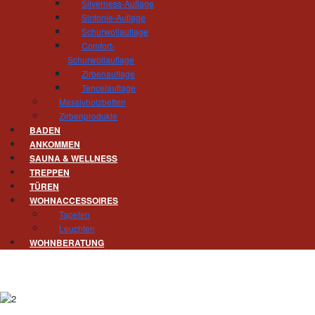
Silverness-Auflage
Gert Hösel und sein Team
Sinfonie-Auflage
Schurwollauflage
Comfort-
Erste Einblicke finden Sie auch schon auf Inst
Schurwollauflage
Zirbenauflage
Tencelauflage
Massivholzbetten
Oder lassen Sie sich vorab beim Blättern durch
Zirbenprodukte
BADEN
ANKOMMEN
SAUNA & WELLNESS
TREPPEN
TÜREN
WOHNACCESSOIRES
Tapeten
Leuchten
WOHNBERATUNG