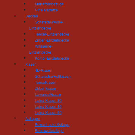
Matratzenbezüge
Nina Matratze
Decken
Schafschurwolle-
Einziehdecke
regional | nachhaltig | Tischl
Tencel-Einziehdecke
Zirben-Einziehdecke
Liebe Besucherinnen, liebe Besucher,
Wildseide-
Einziehdecke
herzlich willkommen bei der Tischlerei Hös
Kombi-Einziehdecke
Weg zu uns gefunden haben. Hier können Sie 
Kissen
verschaffen, bei der höchster handwerklich
4D-Kissen
Unternehmenskonzept und die Zufriedenheit uns
Schafschurwollkissen
Tencelkissen
Schon heute laden wir Sie ein, uns auch ei
Zirbenkissen
um sich von uns und unserer Philosophie z
Lavendelkissen
Wohnausstellung, in der wir Sie zu Ihren ga
Latex-Kissen 30
Sie verschiedene Hölzer in Augenschein neh
Latex-Kissen 40
vielen Wohnbeispielen die Funktion des neuen
Latex-Kissen 50
Auflagen
Wir freuen uns auf Ihren Besuch!
Powerinsole-Auflage
Baumwollauflage
Mit wohnmeisterlichen Grüßen