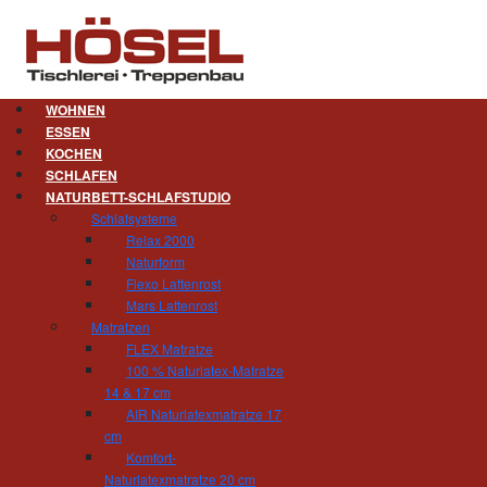
WOHNEN
ESSEN
KOCHEN
SCHLAFEN
NATURBETT-SCHLAFSTUDIO
Schlafsysteme
Relax 2000
Naturform
Flexo Lattenrost
Mars Lattenrost
Matratzen
FLEX Matratze
100 % Naturlatex-Matratze
14 & 17 cm
AIR Naturlatexmatratze 17
cm
Komfort-
Naturlatexmatratze 20 cm