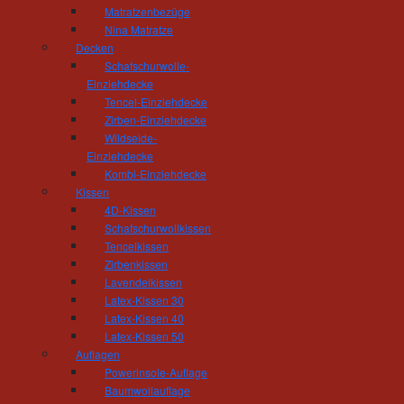
Matratzenbezüge
Nina Matratze
Decken
Schafschurwolle-
Einziehdecke
regional | nachhaltig | Tischl
Tencel-Einziehdecke
Zirben-Einziehdecke
Liebe Besucherinnen, liebe Besucher,
Wildseide-
Einziehdecke
herzlich willkommen bei der Tischlerei Hös
Kombi-Einziehdecke
Weg zu uns gefunden haben. Hier können Sie 
Kissen
verschaffen, bei der höchster handwerklich
4D-Kissen
Unternehmenskonzept und die Zufriedenheit uns
Schafschurwollkissen
Tencelkissen
Schon heute laden wir Sie ein, uns auch ei
Zirbenkissen
um sich von uns und unserer Philosophie z
Lavendelkissen
Wohnausstellung, in der wir Sie zu Ihren ga
Latex-Kissen 30
Sie verschiedene Hölzer in Augenschein neh
Latex-Kissen 40
vielen Wohnbeispielen die Funktion des neuen
Latex-Kissen 50
Auflagen
Wir freuen uns auf Ihren Besuch!
Powerinsole-Auflage
Baumwollauflage
Mit wohnmeisterlichen Grüßen