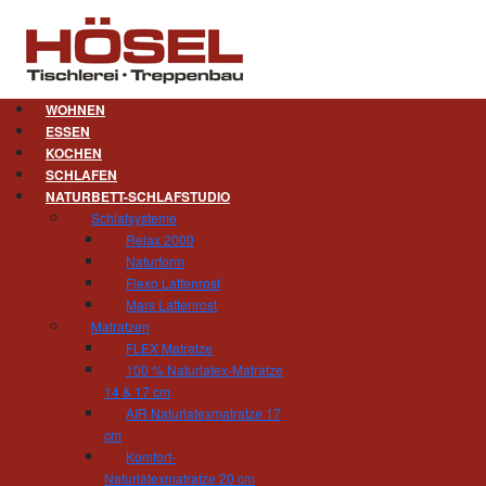
WOHNEN
ESSEN
KOCHEN
SCHLAFEN
NATURBETT-SCHLAFSTUDIO
Schlafsysteme
Relax 2000
Naturform
Flexo Lattenrost
Mars Lattenrost
Matratzen
FLEX Matratze
100 % Naturlatex-Matratze
14 & 17 cm
AIR Naturlatexmatratze 17
cm
Komfort-
Naturlatexmatratze 20 cm