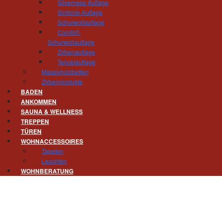
Silverness-Auflage
Gert Hösel und sein Team
Sinfonie-Auflage
Schurwollauflage
Comfort-
Erste Einblicke finden Sie auch schon auf Inst
Schurwollauflage
Zirbenauflage
Tencelauflage
Massivholzbetten
Oder lassen Sie sich vorab beim Blättern durch
Zirbenprodukte
BADEN
ANKOMMEN
SAUNA & WELLNESS
TREPPEN
TÜREN
WOHNACCESSOIRES
Tapeten
Leuchten
WOHNBERATUNG